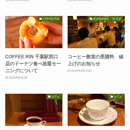
COFFEE RIN
炭火焙煎珈琲． 凛 本店
COFFEE RIN 千葉駅西口
コーヒー教室の受講料 値
店のドーナツ食べ放題モー
上げのお知らせ
ニングについて
2023年8月15日
2024年6月4日
カフェ
カフェ